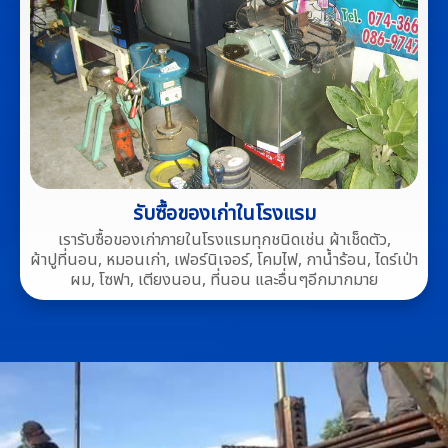
รับซื้อของเก่าในโรงแรม
เรารับซื้อของเก่าภายในโรงแรมทุกชนิดเช่น ผ้าเช็ดตัว,
ผ้าปูที่นอน, หมอนเก่า, เฟอร์นิเจอร์, โคมไฟ, กาน้ำร้อน, ไดร์เป่า
ผม, โซฟา, เตียงนอน, ที่นอน และอื่นๆอีกมากมาย